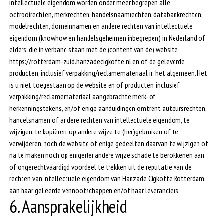
intellectuele eigendom worden onder meer begrepen alle
octrooirechten, merkrechten, handelsnaamrechten, databankrechten,
modelrechten, domeinnamen en andere rechten van intellectuele
eigendom (knowhow en handelsgeheimen inbegrepen) in Nederland of
elders, die in verband staan met de (content van de) website
https://rotterdam-zuid.hanzadecigkofte.nl en of de geleverde
producten, inclusief verpakking/reclamemateriaal in het algemeen. Het
is u niet toegestaan op de website en of producten, inclusief
verpakking/reclamemateriaal aangebrachte merk- of
herkenningstekens, en/of enige aanduidingen omtrent auteursrechten,
handelsnamen of andere rechten van intellectuele eigendom, te
wijzigen, te kopiëren, op andere wijze te (her)gebruiken of te
verwijderen, noch de website of enige gedeelten daarvan te wijzigen of
na te maken noch op enigerlei andere wijze schade te berokkenen aan
of ongerechtvaardigd voordeel te trekken uit de reputatie van de
rechten van intellectuele eigendom van Hanzade Cigkofte Rotterdam,
aan haar gelieerde vennootschappen en/of haar leveranciers.
6. Aansprakelijkheid